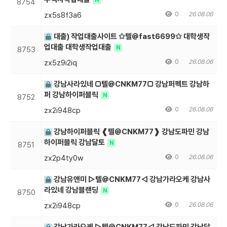
8754
zx5s8f3a6
0
26.08.06
대출) 작업대출사이트 ✩텔@fast6699✩ 대학생작
업대출 대학생작업대출
N
8753
zx5z9i2iq
0
26.08.06
강남사라있네 □텔@CNKM77□ 강남퍼펙트 강남하
퍼 강남하이퍼블릭
N
8752
zx2i948cp
0
26.08.06
강남하이퍼블릭 ❰텔@CNKM77❱ 강남도파민 강남
하이퍼블릭 강남달토
N
8751
zx2p4ty0w
0
26.08.06
강남유앤미 ▷텔@CNKM77◁ 강남가라오케 강남사
라있네 강남블랜딩
N
8750
zx2i948cp
0
26.08.06