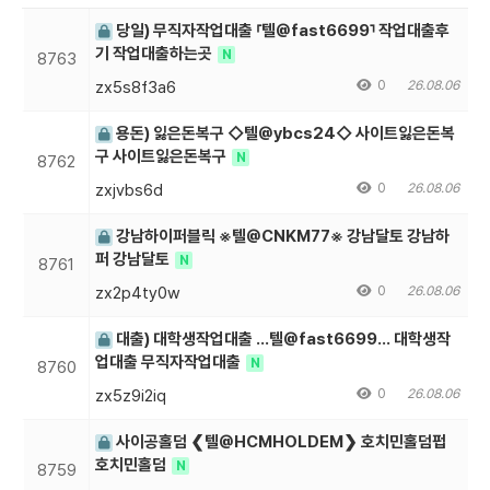
당일) 무직자작업대출 ⸢텔@fast6699⸣ 작업대출후
기 작업대출하는곳
N
8763
zx5s8f3a6
0
26.08.06
용돈) 잃은돈복구 ◇텔@ybcs24◇ 사이트잃은돈복
구 사이트잃은돈복구
N
8762
zxjvbs6d
0
26.08.06
강남하이퍼블릭 ※텔@CNKM77※ 강남달토 강남하
퍼 강남달토
N
8761
zx2p4ty0w
0
26.08.06
대출) 대학생작업대출 …텔@fast6699… 대학생작
업대출 무직자작업대출
N
8760
zx5z9i2iq
0
26.08.06
사이공홀덤 ❮텔@HCMHOLDEM❯ 호치민홀덤펍
호치민홀덤
N
8759