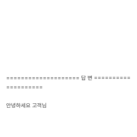
==================== 답 변 ==========
==========
안녕하세요 고객님