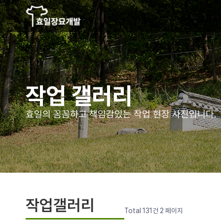
작업 갤러리
효일의 꼼꼼하고 책임감있는
작업 현장 사진입니다.
작업갤러리
Total 131건
2 페이지