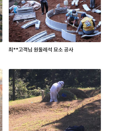
최**고객님 원둘레석 묘소 공사