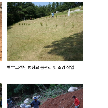
백**고객님 평장묘 봄관리 및 조경 작업