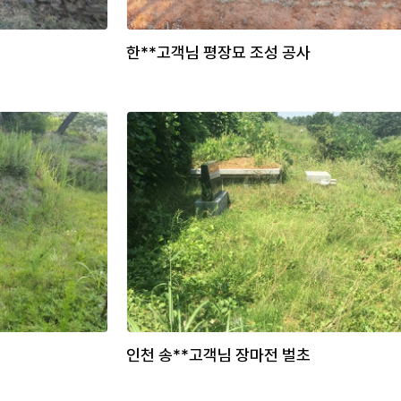
한**고객님 평장묘 조성 공사
인천 송**고객님 장마전 벌초