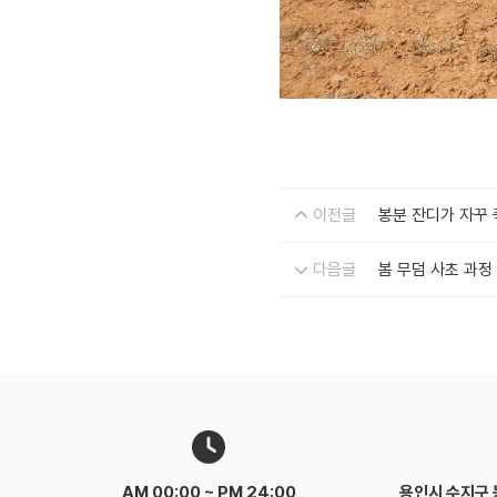
이전글
봉분 잔디가 자꾸 
다음글
봄 무덤 사초 과정
AM 00:00 ~
PM 24:00
용인시 수지구